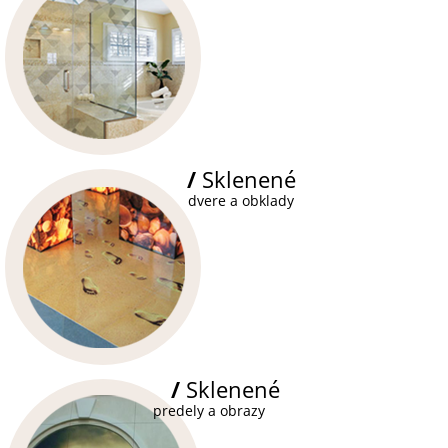
/
Sklenené
dvere a obklady
/
Sklenené
predely a obrazy